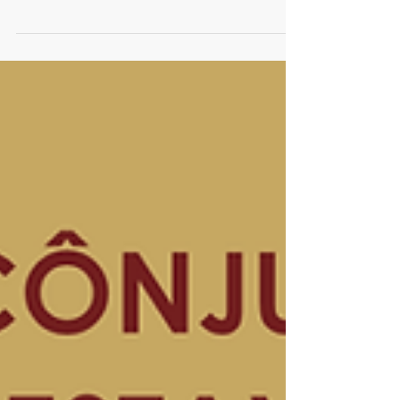
INSS encontrou algumas barreiras no
recebimento simultâneo de mais de um
benefício, com...