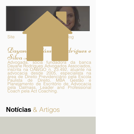
OLÁ,
BEM-VINDO!
Site
Home Blog
Dayane de Cássia Rodrigues e
Silva Lima
Advogada, sócia fundadora da banca
Dayane Rodrigues Advogados Associados,
inscrita na OAB/GO n. 23.492, atuante na
advocacia desde 2005, especialista na
área de Direito Previdenciário pela Escola
Paulista de Direito, MBA Gestão e
Planejamento de Escritório de Advocacia
pela Dalmass, Leader and Professional
Coach pela Act Coaching.
& Artigos
Notícias